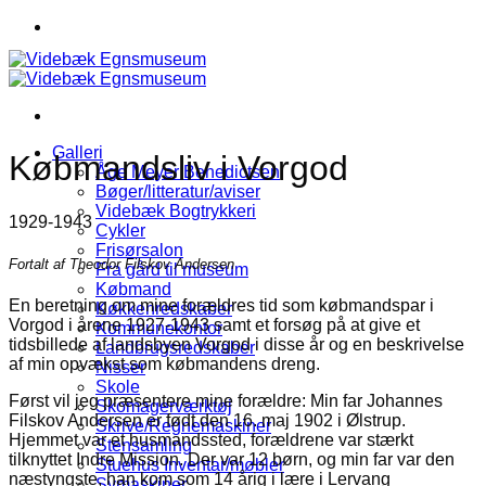
Fortsæt
til
indhold
Galleri
Købmandsliv i Vorgod
Åge Meyer Benedictsen
Bøger/litteratur/aviser
Videbæk Bogtrykkeri
1929-1943
Cykler
Frisørsalon
Fortalt af Theodor Filskov Andersen
Fra gård til museum
Købmand
En beretning om mine forældres tid som købmandspar i
Køkkenredskaber
Vorgod i årene 1927-1943 samt et forsøg på at give et
Kommunekontor
tidsbillede af landsbyen Vorgod i disse år og en beskrivelse
Landbrugsredskaber
af min opvækst som købmandens dreng.
Nisser
Skole
Først vil jeg præsentere mine forældre: Min far Johannes
Skomagerværktøj
Filskov Andersen er født den 16. maj 1902 i Ølstrup.
Skrive/Regnemaskiner
Hjemmet var et husmandssted, forældrene var stærkt
Stensamling
tilknyttet Indre Mission. Der var 12 børn, og min far var den
Stuehus Inventar/møbler
næstyngste, han kom som 14 årig i lære i Lervang
Symaskiner