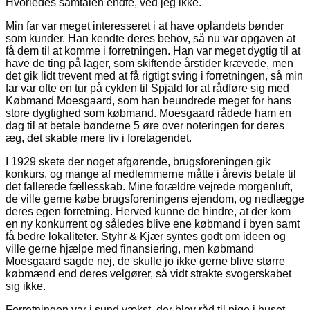
Hvorledes samtalen endte, ved jeg ikke.
Min far var meget interesseret i at have oplandets bønder
som kunder. Han kendte deres behov, så nu var opgaven at
få dem til at komme i forretningen. Han var meget dygtig til at
have de ting på lager, som skiftende årstider krævede, men
det gik lidt trevent med at få rigtigt sving i forretningen, så min
far var ofte en tur på cyklen til Spjald for at rådføre sig med
Købmand Moesgaard, som han beundrede meget for hans
store dygtighed som købmand. Moesgaard rådede ham en
dag til at betale bønderne 5 øre over noteringen for deres
æg, det skabte mere liv i foretagendet.
I 1929 skete der noget afgørende, brugsforeningen gik
konkurs, og mange af medlemmerne måtte i årevis betale til
det fallerede fællesskab. Mine forældre vejrede morgenluft,
de ville gerne købe brugsforeningens ejendom, og nedlægge
deres egen forretning. Herved kunne de hindre, at der kom
en ny konkurrent og således blive ene købmand i byen samt
få bedre lokaliteter. Styhr & Kjær syntes godt om ideen og
ville gerne hjælpe med finansiering, men købmand
Moesgaard sagde nej, de skulle jo ikke gerne blive større
købmænd end deres velgører, så vidt strakte svogerskabet
sig ikke.
Forretningen var i sund vækst, der blev råd til pige i huset