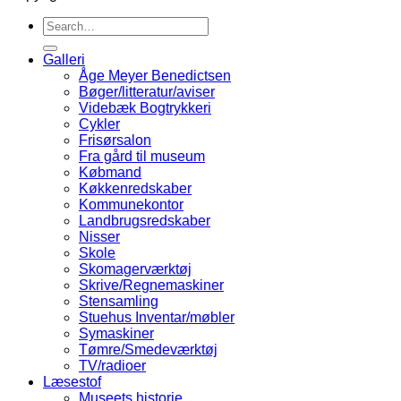
Galleri
Åge Meyer Benedictsen
Bøger/litteratur/aviser
Videbæk Bogtrykkeri
Cykler
Frisørsalon
Fra gård til museum
Købmand
Køkkenredskaber
Kommunekontor
Landbrugsredskaber
Nisser
Skole
Skomagerværktøj
Skrive/Regnemaskiner
Stensamling
Stuehus Inventar/møbler
Symaskiner
Tømre/Smedeværktøj
TV/radioer
Læsestof
Museets historie