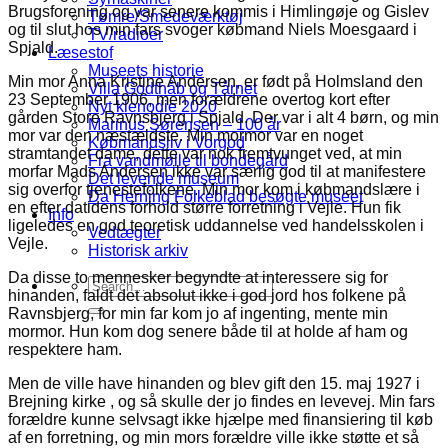
Brugsforening og var senere kommis i Himlingøje og Gislev
Tømre/Smedeværktøj
og til slut hos min fars svoger købmand Niels Moesgaard i
TV/radioer
Spjald.
Læsestof
Museets historie
Min mor Anna Kristine Andersen, er født på Holmsland den
Villa Godthåb og Tårnet
23 September 1906, men forældrene overtog kort efter
Nyt klenodie 2020
gården Store Ravnsbjerg i Spjald. Der var i alt 4 børn, og min
Marinus Sørensen – 100 år
mor var den næstældste. Min mormor var en noget
Købmandsliv i Vorgod
stramtandet dame, dette var nok fremtvunget ved, at min
Fra vandmølle til bondegård
morfar Mads Andersen ikke var særlig god til at manifestere
Det levende museum
sig overfor tjenestefolkene. Min mor kom i købmandslære i
Da Herning Folkeblad besøgte museet
en efter datidens forhold større forretning i Vejle. Hun fik
Info
ligeledes en god teoretisk uddannelse ved handelsskolen i
Vedtægter
Vejle.
Historisk arkiv
Da disse to mennesker begyndte at interessere sig for
hinanden, faldt det absolut ikke i god jord hos folkene på
Ravnsbjerg, for min far kom jo af ingenting, mente min
mormor. Hun kom dog senere både til at holde af ham og
respektere ham.
Men de ville have hinanden og blev gift den 15. maj 1927 i
Brejning kirke , og så skulle der jo findes en levevej. Min fars
forældre kunne selvsagt ikke hjælpe med finansiering til køb
af en forretning, og min mors forældre ville ikke støtte et så