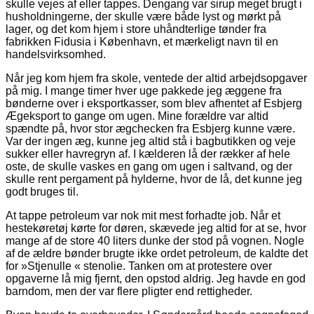
skulle vejes af eller tappes. Dengang var sirup meget brugt i
husholdningerne, der skulle være både lyst og mørkt på
lager, og det kom hjem i store uhåndterlige tønder fra
fabrikken Fidusia i København, et mærkeligt navn til en
handelsvirksomhed.
Når jeg kom hjem fra skole, ventede der altid arbejdsopgaver
på mig. I mange timer hver uge pakkede jeg æggene fra
bønderne over i eksportkasser, som blev afhentet af Esbjerg
Ægeksport to gange om ugen. Mine forældre var altid
spændte på, hvor stor ægchecken fra Esbjerg kunne være.
Var der ingen æg, kunne jeg altid stå i bagbutikken og veje
sukker eller havregryn af. I kælderen lå der rækker af hele
oste, de skulle vaskes en gang om ugen i saltvand, og der
skulle rent pergament på hylderne, hvor de lå, det kunne jeg
godt bruges til.
At tappe petroleum var nok mit mest forhadte job. Når et
hestekøretøj kørte for døren, skævede jeg altid for at se, hvor
mange af de store 40 liters dunke der stod på vognen. Nogle
af de ældre bønder brugte ikke ordet petroleum, de kaldte det
for »Stjenulle « stenolie. Tanken om at protestere over
opgaverne lå mig fjernt, den opstod aldrig. Jeg havde en god
barndom, men der var flere pligter end rettigheder.