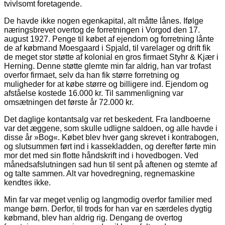
tvivlsomt foretagende.
De havde ikke nogen egenkapital, alt måtte lånes. Ifølge
næringsbrevet overtog de forretningen i Vorgod den 17.
august 1927. Penge til købet af ejendom og forretning lånte
de af købmand Moesgaard i Spjald, til varelager og drift fik
de meget stor støtte af kolonial en gros firmaet Styhr & Kjær i
Herning. Denne støtte glemte min far aldrig, han var trofast
overfor firmaet, selv da han fik større forretning og
muligheder for at købe større og billigere ind. Ejendom og
afståelse kostede 16.000 kr. Til sammenligning var
omsætningen det første år 72.000 kr.
Det daglige kontantsalg var ret beskedent. Fra landboerne
var det æggene, som skulle udligne saldoen, og alle havde i
disse år »Bog«. Købet blev hver gang skrevet i kontrabogen,
og slutsummen ført ind i kassekladden, og derefter førte min
mor det med sin flotte håndskrift ind i hovedbogen. Ved
månedsafslutningen sad hun til sent på aftenen og stemte af
og talte sammen. Alt var hovedregning, regnemaskine
kendtes ikke.
Min far var meget venlig og langmodig overfor familier med
mange børn. Derfor, til trods for han var en særdeles dygtig
købmand, blev han aldrig rig. Dengang de overtog