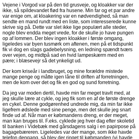
Vejene i Vorgod var på den tid grusveje, og kloakker var der
ikke, så spildevandet flød fra husene. Min far og et par andre
var enige om, at kloakering var en nødvendighed, så man
sendte en mand rundt med en liste, som interesserede kunne
skrive sig på. Dette var slet ikke lige populært alle steder,
nogle blev endda meget vrede, for de skulle jo have pungen
op af lommen. Der blev ingen kloakker i første omgang,
ligeledes var byen tusmørk om aftenen, men på et tidspunkt
fik vi dog en slags gadebelysning, en ledning spændt tværs
over vejen, og midtpå sad en hvid lampeskærm med en
pære; i blæsevejr så det ynkeligt ud.
Der kom kriseår i landbruget, og mine forældre mistede
mange penge og måtte igen låne til driften af forretningen,
men de kom over det og fik en god og sund forretning.
Da jeg var moden dertil, havde min far meget travlt med, at
jeg skulle lære at cykle, og jeg fik som en af de første drenge
en cykel. Denne godgørenhed undrede mig, da min far ikke
ligefrem ødslede med sine penge, men det skulle jeg snart
finde ud af. Når man er købmandens dreng, er der meget,
man kan bruges til. F.eks. cyklede jeg hver dag efter skoletid
til banken i Videbæk med gårsdagens salg i en papirpose på
bagagebæreren. Ligeledes var der mange, som ikke havde
telefon dengang, så blev der ringet til købmanden (vi havde