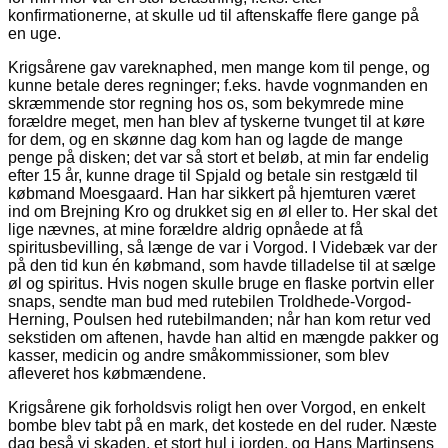
konfirmationerne, at skulle ud til aftenskaffe flere gange på
en uge.
Krigsårene gav vareknaphed, men mange kom til penge, og
kunne betale deres regninger; f.eks. havde vognmanden en
skræmmende stor regning hos os, som bekymrede mine
forældre meget, men han blev af tyskerne tvunget til at køre
for dem, og en skønne dag kom han og lagde de mange
penge på disken; det var så stort et beløb, at min far endelig
efter 15 år, kunne drage til Spjald og betale sin restgæld til
købmand Moesgaard. Han har sikkert på hjemturen været
ind om Brejning Kro og drukket sig en øl eller to. Her skal det
lige nævnes, at mine forældre aldrig opnåede at få
spiritusbevilling, så længe de var i Vorgod. I Videbæk var der
på den tid kun én købmand, som havde tilladelse til at sælge
øl og spiritus. Hvis nogen skulle bruge en flaske portvin eller
snaps, sendte man bud med rutebilen Troldhede-Vorgod-
Herning, Poulsen hed rutebilmanden; når han kom retur ved
sekstiden om aftenen, havde han altid en mængde pakker og
kasser, medicin og andre småkommissioner, som blev
afleveret hos købmændene.
Krigsårene gik forholdsvis roligt hen over Vorgod, en enkelt
bombe blev tabt på en mark, det kostede en del ruder. Næste
dag beså vi skaden, et stort hul i jorden, og Hans Martinsens