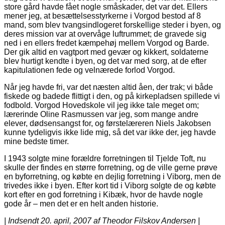
store gård havde fået nogle småskader, det var det. Ellers
mener jeg, at besættelsesstyrkerne i Vorgod bestod af 8
mand, som blev tvangsindlogeret forskellige steder i byen, og
deres mission var at overvåge luftrummet; de gravede sig
ned i en ellers fredet kæmpehøj mellem Vorgod og Barde.
Der gik altid en vagtport med gevær og kikkert, soldaterne
blev hurtigt kendte i byen, og det var med sorg, at de efter
kapitulationen fede og velnærede forlod Vorgod.
Når jeg havde fri, var det næsten altid åen, der trak; vi både
fiskede og badede flittigt i den, og på kirkepladsen spillede vi
fodbold. Vorgod Hovedskole vil jeg ikke tale meget om;
lærerinde Oline Rasmussen var jeg, som mange andre
elever, dødsensangst for, og førstelæreren Niels Jakobsen
kunne tydeligvis ikke lide mig, så det var ikke der, jeg havde
mine bedste timer.
I 1943 solgte mine forældre forretningen til Tjelde Toft, nu
skulle der findes en større forretning, og de ville gerne prøve
en byforretning, og købte en dejlig forretning i Viborg, men de
trivedes ikke i byen. Efter kort tid i Viborg solgte de og købte
kort efter en god forretning i Kibæk, hvor de havde nogle
gode år – men det er en helt anden historie.
| Indsendt 20. april, 2007 af Theodor Filskov Andersen |