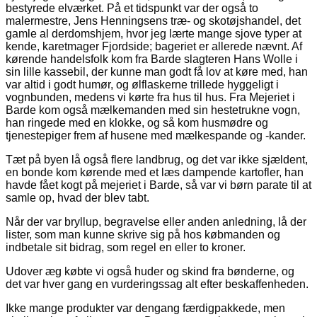
bestyrede elværket. På et tidspunkt var der også to
malermestre, Jens Henningsens træ- og skotøjshandel, det
gamle al derdomshjem, hvor jeg lærte mange sjove typer at
kende, karetmager Fjordside; bageriet er allerede nævnt. Af
kørende handelsfolk kom fra Barde slagteren Hans Wolle i
sin lille kassebil, der kunne man godt få lov at køre med, han
var altid i godt humør, og ølflaskerne trillede hyggeligt i
vognbunden, medens vi kørte fra hus til hus. Fra Mejeriet i
Barde kom også mælkemanden med sin hestetrukne vogn,
han ringede med en klokke, og så kom husmødre og
tjenestepiger frem af husene med mælkespande og -kander.
Tæt på byen lå også flere landbrug, og det var ikke sjældent,
en bonde kom kørende med et læs dampende kartofler, han
havde fået kogt på mejeriet i Barde, så var vi børn parate til at
samle op, hvad der blev tabt.
Når der var bryllup, begravelse eller anden anledning, lå der
lister, som man kunne skrive sig på hos købmanden og
indbetale sit bidrag, som regel en eller to kroner.
Udover æg købte vi også huder og skind fra bønderne, og
det var hver gang en vurderingssag alt efter beskaffenheden.
Ikke mange produkter var dengang færdigpakkede, men