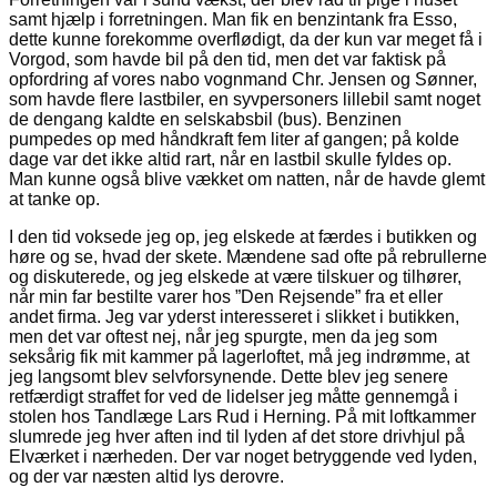
samt hjælp i forretningen. Man fik en benzintank fra Esso,
dette kunne forekomme overflødigt, da der kun var meget få i
Vorgod, som havde bil på den tid, men det var faktisk på
opfordring af vores nabo vognmand Chr. Jensen og Sønner,
som havde flere lastbiler, en syvpersoners lillebil samt noget
de dengang kaldte en selskabsbil (bus). Benzinen
pumpedes op med håndkraft fem liter af gangen; på kolde
dage var det ikke altid rart, når en lastbil skulle fyldes op.
Man kunne også blive vækket om natten, når de havde glemt
at tanke op.
I den tid voksede jeg op, jeg elskede at færdes i butikken og
høre og se, hvad der skete. Mændene sad ofte på rebrullerne
og diskuterede, og jeg elskede at være tilskuer og tilhører,
når min far bestilte varer hos ”Den Rejsende” fra et eller
andet firma. Jeg var yderst interesseret i slikket i butikken,
men det var oftest nej, når jeg spurgte, men da jeg som
seksårig fik mit kammer på lagerloftet, må jeg indrømme, at
jeg langsomt blev selvforsynende. Dette blev jeg senere
retfærdigt straffet for ved de lidelser jeg måtte gennemgå i
stolen hos Tandlæge Lars Rud i Herning. På mit loftkammer
slumrede jeg hver aften ind til lyden af det store drivhjul på
Elværket i nærheden. Der var noget betryggende ved lyden,
og der var næsten altid lys derovre.