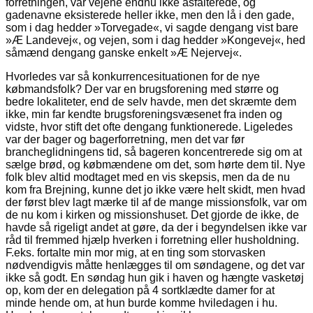
forretningen, var vejene endnu ikke asfalterede, og
gadenavne eksisterede heller ikke, men den lå i den gade,
som i dag hedder »Torvegade«, vi sagde dengang vist bare
»Æ Landevej«, og vejen, som i dag hedder »Kongevej«, hed
såmænd dengang ganske enkelt »Æ Nejervej«.
Hvorledes var så konkurrencesituationen for de nye
købmandsfolk? Der var en brugsforening med større og
bedre lokaliteter, end de selv havde, men det skræmte dem
ikke, min far kendte brugsforeningsvæsenet fra inden og
vidste, hvor stift det ofte dengang funktionerede. Ligeledes
var der bager og bagerforretning, men det var før
brancheglidningens tid, så bageren koncentrerede sig om at
sælge brød, og købmændene om det, som hørte dem til. Nye
folk blev altid modtaget med en vis skepsis, men da de nu
kom fra Brejning, kunne det jo ikke være helt skidt, men hvad
der først blev lagt mærke til af de mange missionsfolk, var om
de nu kom i kirken og missionshuset. Det gjorde de ikke, de
havde så rigeligt andet at gøre, da der i begyndelsen ikke var
råd til fremmed hjælp hverken i forretning eller husholdning.
F.eks. fortalte min mor mig, at en ting som storvasken
nødvendigvis måtte henlægges til om søndagene, og det var
ikke så godt. En søndag hun gik i haven og hængte vasketøj
op, kom der en delegation på 4 sortklædte damer for at
minde hende om, at hun burde komme hviledagen i hu.