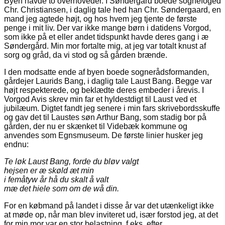
Byen havde to overhoveder. I Søndergård boede sognefoged
Chr. Christiansen, i daglig tale hed han Chr. Søndergaard, en
mand jeg agtede højt, og hos hvem jeg tjente de første
penge i mit liv. Der var ikke mange børn i datidens Vorgod,
som ikke på et eller andet tidspunkt havde deres gang i æ
Søndergård. Min mor fortalte mig, at jeg var totalt knust af
sorg og gråd, da vi stod og så gården brænde.
I den modsatte ende af byen boede sognerådsformanden,
gårdejer Laurids Bang, i daglig tale Laust Bang. Begge var
højt respekterede, og beklædte deres embeder i årevis. I
Vorgod Avis skrev min far et hyldestdigt til Laust ved et
jubilæum. Digtet fandt jeg senere i min fars skrivebordsskuffe
og gav det til Laustes søn Arthur Bang, som stadig bor på
gården, der nu er skænket til Videbæk kommune og
anvendes som Egnsmuseum. De første linier husker jeg
endnu:
Te løk Laust Bang, forde du bløv valgt
hejsen er æ skøld æt min
i femåtyw år hå du skalt å valt
mæ det hiele som om de wå din.
For en købmand på landet i disse år var det utænkeligt ikke
at møde op, når man blev inviteret ud, især forstod jeg, at det
for min mor var en stor belastning, f.eks. efter