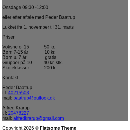
Onsdage 09:30 -12:00
eller efter aftale med Peder Baatrup
Lukket fra 1. november til 31. marts
Priser
Voksne o. 15 50 kr.
Børn 7-15 år 10 kr.
Børn u. 7 år gratis
Grupper på 10 40 kr. stk.
Skoleklasser 200 kr.
Kontakt
Peder Baatrup
tlf:
40215503
mail:
baatrup@outlook.dk
Alfred Krarup
tlf:
20478227
mail:
alfredkrarup@gmail.com
Copyright 2026 ©
Flatsome Theme