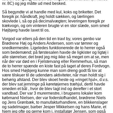
nr. 8C) og jeg måtte ud med besked.
Så begyndte vi at handle med kul, koks og briketter. Det
foregik pr. håndkraft, jeg holdt sækken, og lærlingen
skovlede i, så op på decimalvægten; leveringen foregik pr
trækvogn, og om vinteren brugte vi en stor slæde, som smed
Højbjerg havde lavet til os.
Vorgod var ellers på den tid en travl by, vores genbo var
Brødrene Høj og Anders Andersen, som var tømrer og
snedkermestre. Ligeledes funktionerede de to herrer også
som bedemænd; på førstesalen havde de ligkister og ligtøj i
alle størrelser, det brød jeg mig ikke så meget om at se, men
når der var død en i Fjelstervang eller Remmerhus, så man
de to herrer spænde en kiste fast på taget af deres Fordvogn.
Hos smed Højbjerg kunne man som dreng godt få lov at
være tilskuer til de udendørs aktiviteter, når man holdt sig i
behørig afstand. Der blev skoet heste og »ringet hjul«, d.v.s.
der blev sat jernringe på køretøjernes træhjul, dertil havde
smeden et bål , hvor de blev lagt ind og derefter i et stort
vandbad. Der var 3 murermestre, i brugsens lokaler kom
købmand Nielsen, der var foderstofhandel, brødrene Niels
og Jens Grønbæk, to manufakturhandlere, en blikkenslager
og sadelmager, barber Jesper Mikkelsen og hans Marie, et
hjem jeg ofte og gerne kom i, installatør Jensen, som også