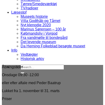
Tømre/Smedeværktøj
TV/radioer
Læsestof
Museets historie
Villa Godthåb og Tårnet
Nyt klenodie 2020
Marinus Sørensen – 100 år
Købmandsliv i Vorgod
Fra vandmølle til bondegård
Det levende museum
Da Herning Folkeblad besøgte museet
Info
Vedtægter
Historisk arkiv
Åbningstider
Onsdage 09:30 -12:00
eller efter aftale med Peder Baatrup
Lukket fra 1. november til 31. marts
Priser