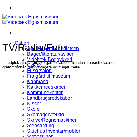
Fortsæt
til
indhold
Galleri
TV/Radio/Foto
Åge Meyer Benedictsen
Bøger/litteratur/aviser
Videbæk Bogtrykkeri
Et udpluk af de smukke gamle radioer, foruden transistorradioer,
Cykler
grammofoner, båndoptagere og meget mere…
Frisørsalon
Fra gård til museum
Købmand
Køkkenredskaber
Kommunekontor
Landbrugsredskaber
Nisser
Skole
Skomagerværktøj
Skrive/Regnemaskiner
Stensamling
Stuehus Inventar/møbler
Symaskiner