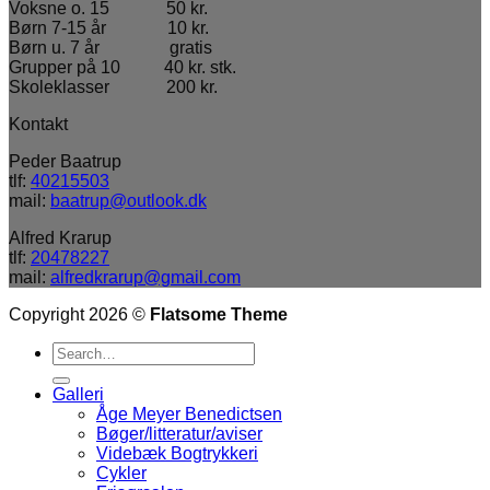
Voksne o. 15 50 kr.
Børn 7-15 år 10 kr.
Børn u. 7 år gratis
Grupper på 10 40 kr. stk.
Skoleklasser 200 kr.
Kontakt
Peder Baatrup
tlf:
40215503
mail:
baatrup@outlook.dk
Alfred Krarup
tlf:
20478227
mail:
alfredkrarup@gmail.com
Copyright 2026 ©
Flatsome Theme
Galleri
Åge Meyer Benedictsen
Bøger/litteratur/aviser
Videbæk Bogtrykkeri
Cykler