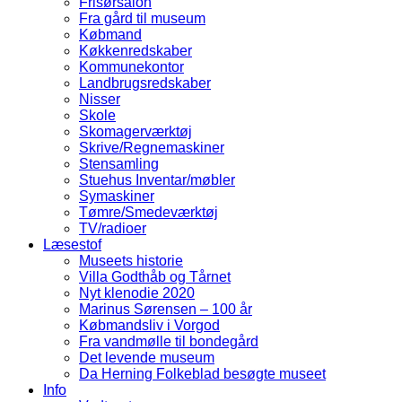
Frisørsalon
Fra gård til museum
Købmand
Køkkenredskaber
Kommunekontor
Landbrugsredskaber
Nisser
Skole
Skomagerværktøj
Skrive/Regnemaskiner
Stensamling
Stuehus Inventar/møbler
Symaskiner
Tømre/Smedeværktøj
TV/radioer
Læsestof
Museets historie
Villa Godthåb og Tårnet
Nyt klenodie 2020
Marinus Sørensen – 100 år
Købmandsliv i Vorgod
Fra vandmølle til bondegård
Det levende museum
Da Herning Folkeblad besøgte museet
Info