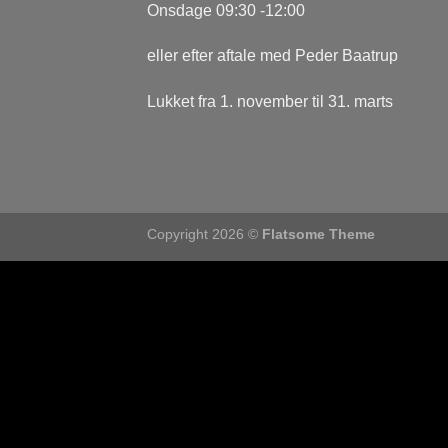
Onsdage 09:30 -12:00
eller efter aftale med Peder Baatrup
Lukket fra 1. november til 31. marts
Copyright 2026 ©
Flatsome Theme