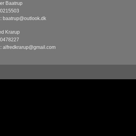
er Baatrup
0215503
l:
baatrup@outlook.dk
ed Krarup
0478227
l:
alfredkrarup@gmail.com