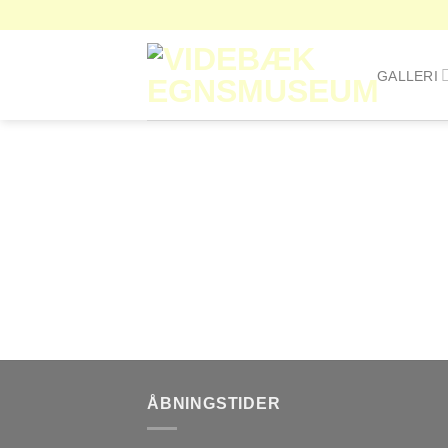
Fortsæt
til
indhold
GALLERI
ÅBNINGSTIDER