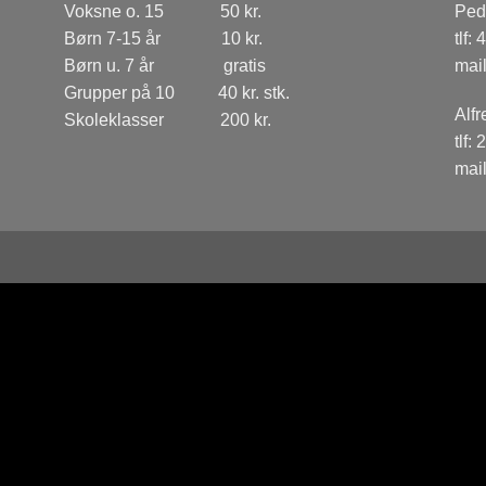
Voksne o. 15 50 kr.
Ped
Børn 7-15 år 10 kr.
tlf:
4
Børn u. 7 år gratis
mai
Grupper på 10 40 kr. stk.
Alfr
Skoleklasser 200 kr.
tlf:
2
mai